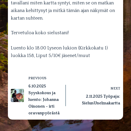
tavallani miten kartta syntyi, miten se on matkan
aikana kehittynyt ja mitkä tämän ajan näkymät on
kartan suhteen.
Tervetuloa koko sielustani!
Luento klo 18.00 Lyseon lukion (Kirkkokatu 1)
luokka 158, Liput 5/10€ jäsenet/muut
PREVIOUS
6.10.2025
NEXT
Syyskokous ja
2.11.2025 Työpaja:
luento: Johanna
SielunUnelmakartta
Oinonen – irti
oravanpyörästä