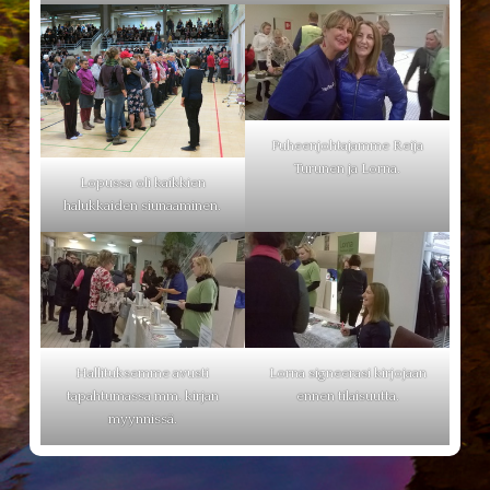
Puheenjohtajamme Reija
Turunen ja Lorna.
Lopussa oli kaikkien
halukkaiden siunaaminen.
Hallituksemme avusti
Lorna signeerasi kirjojaan
tapahtumassa mm. kirjan
ennen tilaisuutta.
myynnissä.