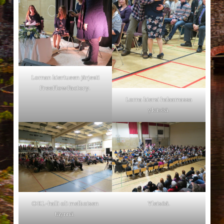
Lornan kiertueen järjesti
FreeFlowFactory.
Lorna kiersi halaamassa
yleisöä.
OKL-halli oli melkoisen
Yleisöä.
täynnä.