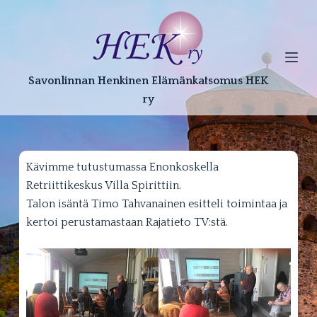
S
k
i
p
Savonlinnan Henkinen Elämänkatsomus HEK
t
ry
o
c
o
n
Kävimme tutustumassa Enonkoskella
t
Retriittikeskus Villa Spirittiin.
e
Talon isäntä Timo Tahvanainen esitteli toimintaa ja
n
kertoi perustamastaan Rajatieto TV:stä.
t