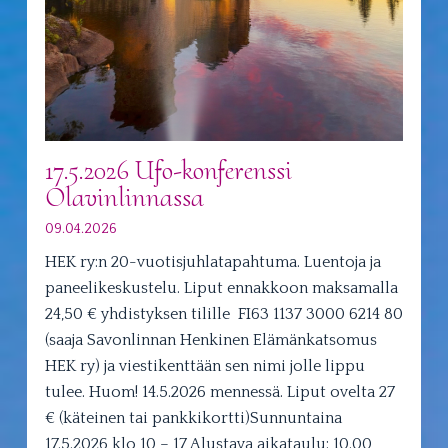
17.5.2026 Ufo-konferenssi
Olavinlinnassa
09.04.2026
HEK ry:n 20-vuotisjuhlatapahtuma. Luentoja ja
paneelikeskustelu. Liput ennakkoon maksamalla
24,50 € yhdistyksen tilille FI63 1137 3000 6214 80
(saaja Savonlinnan Henkinen Elämänkatsomus
HEK ry) ja viestikenttään sen nimi jolle lippu
tulee. Huom! 14.5.2026 mennessä. Liput ovelta 27
€ (käteinen tai pankkikortti)Sunnuntaina
17.5.2026 klo 10 – 17 Alustava aikataulu: 10.00