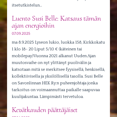
itsetutkistelun…
Luento Susi Belle: Katsaus tämän
ajan energioihin
07.09.2025
ma 8.9.2025 Lyseon lukio, luokka 158, Kirkkokatu
1 klo 18- 20 Liput 5/10 € (käteinen tai
mobilepay)Vuonna 2021 alkanut Uuden Ajan
muutosvaihe on nyt ylittänyt puolivälin ja
katsotaan mitä se merkitsee fyysisellä, henkisellä,
kollektiivisella ja yksilöllisellä tasolla. Susi Belle
on Savonlinnan HEK Ry:n puheenjohtaja jonka
tarkoitus on voimaannuttaa paikalle saapuvaa
kuulijakuntaa. Lämpimästi tervetuloa.
Kevätkauden päättäjäiset