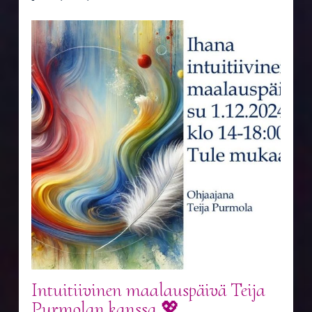
Intuitiivinen maalauspäivä Teija
Purmolan kanssa 💖