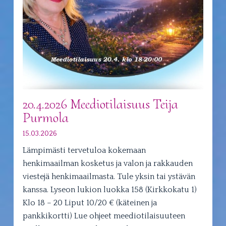
20.4.2026 Meediotilaisuus Teija
Purmola
15.03.2026
Lämpimästi tervetuloa kokemaan
henkimaailman kosketus ja valon ja rakkauden
viestejä henkimaailmasta. Tule yksin tai ystävän
kanssa. Lyseon lukion luokka 158 (Kirkkokatu 1)
Klo 18 – 20 Liput 10/20 € (käteinen ja
pankkikortti) Lue ohjeet meediotilaisuuteen