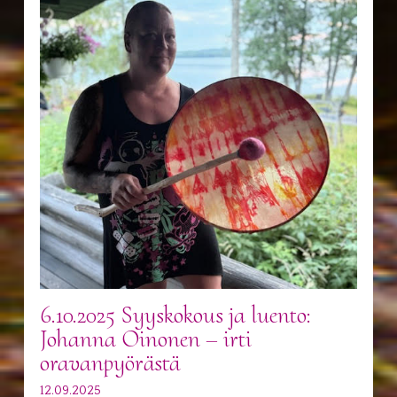
6.10.2025 Syyskokous ja luento:
Johanna Oinonen – irti
oravanpyörästä
12.09.2025