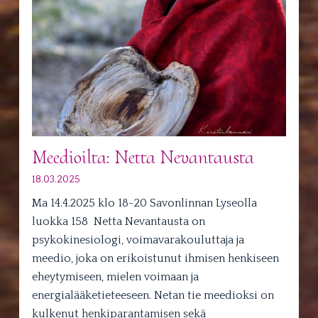
Meedioilta: Netta Nevantausta
18.03.2025
Ma 14.4.2025 klo 18-20 Savonlinnan Lyseolla
luokka 158 Netta Nevantausta on
psykokinesiologi, voimavarakouluttaja ja
meedio, joka on erikoistunut ihmisen henkiseen
eheytymiseen, mielen voimaan ja
energialääketieteeseen. Netan tie meedioksi on
kulkenut henkiparantamisen sekä