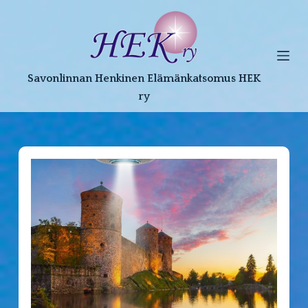
S
k
i
p
Savonlinnan Henkinen Elämänkatsomus HEK
t
ry
o
c
o
n
t
e
n
t