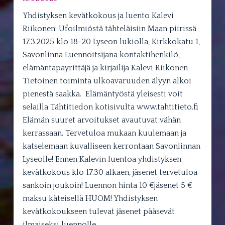
Yhdistyksen kevätkokous ja luento Kalevi
Riikonen: Ufoilmiöstä tähteläisiin Maan piirissä
17.3.2025 klo 18-20 Lyseon lukiolla, Kirkkokatu 1,
Savonlinna Luennoitsijana kontaktihenkilö,
elämäntapayrittäjä ja kirjailija Kalevi Riikonen
Tietoinen toiminta ulkoavaruuden älyyn alkoi
pienestä saakka. Elämäntyöstä yleisesti voit
selailla Tähtitiedon kotisivulta www.tahtitieto.fi
Elämän suuret arvoitukset avautuvat vähän
kerrassaan. Tervetuloa mukaan kuulemaan ja
katselemaan kuvalliseen kerrontaan Savonlinnan
Lyseolle! Ennen Kalevin luentoa yhdistyksen
kevätkokous klo 17.30 alkaen, jäsenet tervetuloa
sankoin joukoin! Luennon hinta 10 €jäsenet 5 €
maksu käteisellä HUOM! Yhdistyksen
kevätkokoukseen tulevat jäsenet pääsevät
ilmaiseksi luennolle.