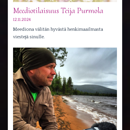
Meediotilaisuus Teija Purmola
12.11.2024
Meediona välitän hyvästä henkimaailmasta
viestejä sinulle.