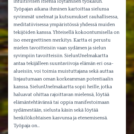
intuitiivisen itsensä löytämisen työkalun.
Työpajan aikana ihminen kartoittaa sielunsa
syvimmät unelmat ja kutsumukset rauhallisessa,
meditatiivisessa ympäristössä yhdessä muiden
tekijöiden kanssa. Yhteisellä kokoontumisella on
iso energeettinen merkitys. Kartta ei perustu
mielen tavoitteisiin vaan sydämen ja sielun
syvimpiin tavoitteisiin. SielunUnelmakartta
antaa tekijälleen suuntaviivoja elämän eri osa-
alueisiin, voi toimia muistuttajana sekä auttaa
linjautumaan oman korkeamman potentiaalin
kanssa. SielunUnelmakartta sopii heille, jotka
haluavat ohittaa rajoittavan mielensä, löytää
elämäntehtävänsä tai oppia manifestoimaan
sydämestään, sielusta käsin sekä löytää
henkilökohtaisen kasvunsa ja etenemisensä.
Työpaja on…