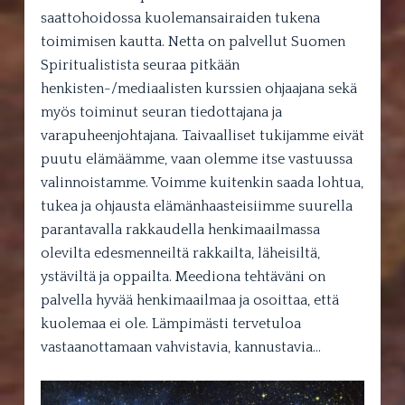
saattohoidossa kuolemansairaiden tukena
toimimisen kautta. Netta on palvellut Suomen
Spiritualistista seuraa pitkään
henkisten-/mediaalisten kurssien ohjaajana sekä
myös toiminut seuran tiedottajana ja
varapuheenjohtajana. Taivaalliset tukijamme eivät
puutu elämäämme, vaan olemme itse vastuussa
valinnoistamme. Voimme kuitenkin saada lohtua,
tukea ja ohjausta elämänhaasteisiimme suurella
parantavalla rakkaudella henkimaailmassa
olevilta edesmenneiltä rakkailta, läheisiltä,
ystäviltä ja oppailta. Meediona tehtäväni on
palvella hyvää henkimaailmaa ja osoittaa, että
kuolemaa ei ole. Lämpimästi tervetuloa
vastaanottamaan vahvistavia, kannustavia…