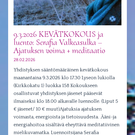
9.3.2026 KEVÄTKOKOUS ja
luento: Serafia Valkeasulka –
Ajatuksen voima + meditaatio
28.02.2026
Yhdistyksen sääntömääräinen kevätkokous
maanantaina 9.3.2026 klo 17.30 Lyseon lukiolla
(Kirkkokatu 1) luokka 158 Kokoukseen
osallistuvat yhdistyksen jäsenet pääsevät
ilmaiseksi klo 18.00 alkavalle luennolle. (Liput 5
€ jäsenet/ 10 € muut)Ajatuksia ajatuksen
voimasta, energioista ja tietoisuudesta. Ääni-ja
energiahoitoa sisältävä eheyttävä meditatiivinen
mielikuvamatka. Luennoitsijana Serafia