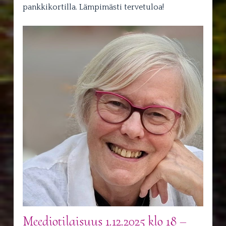
pankkikortilla. Lämpimästi tervetuloa!
Meediotilaisuus 1.12.2025 klo 18 –