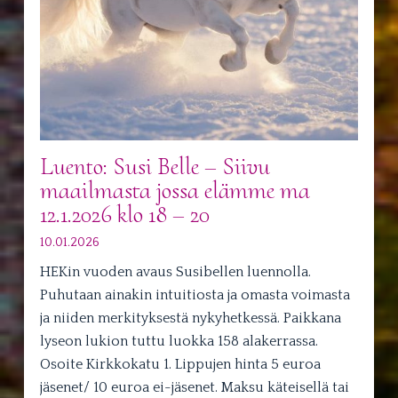
Luento: Susi Belle – Siivu
maailmasta jossa elämme ma
12.1.2026 klo 18 – 20
10.01.2026
HEKin vuoden avaus Susibellen luennolla.
Puhutaan ainakin intuitiosta ja omasta voimasta
ja niiden merkityksestä nykyhetkessä. Paikkana
lyseon lukion tuttu luokka 158 alakerrassa.
Osoite Kirkkokatu 1. Lippujen hinta 5 euroa
jäsenet/ 10 euroa ei-jäsenet. Maksu käteisellä tai