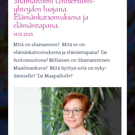
Shamanismi Universumi-
yhteyden luojana.
Elämänkatsomuksena ja
elämäntapana.
14.01.2025
Mitä on shamanismi? Mitä se on
elämänkatsomuksena ja elämäntapana? Tai
hoitomuotona? Millainen on Shamanistinen
Maailmankuva? Mitä hyötyä siitä on nyky-
ihmiselle? Tai Maapallolle?