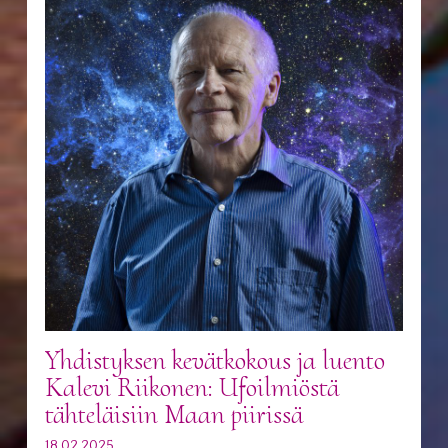
Yhdistyksen kevätkokous ja luento
Kalevi Riikonen: Ufoilmiöstä
tähteläisiin Maan piirissä
18.02.2025