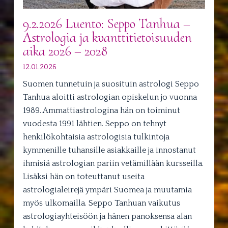
9.2.2026 Luento: Seppo Tanhua –
Astrologia ja kvanttitietoisuuden
aika 2026 – 2028
12.01.2026
Suomen tunnetuin ja suosituin astrologi Seppo
Tanhua aloitti astrologian opiskelun jo vuonna
1989. Ammattiastrologina hän on toiminut
vuodesta 1991 lähtien. Seppo on tehnyt
henkilökohtaisia astrologisia tulkintoja
kymmenille tuhansille asiakkaille ja innostanut
ihmisiä astrologian pariin vetämillään kursseilla.
Lisäksi hän on toteuttanut useita
astrologialeirejä ympäri Suomea ja muutamia
myös ulkomailla. Seppo Tanhuan vaikutus
astrologiayhteisöön ja hänen panoksensa alan