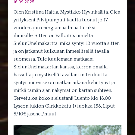
16.09.2025
Olen Kristiina Haltia, Mystikko Hyvinkäältä. Olen
yritykseni Pilvipumpuli kautta tuonut jo 17
vuoden ajan energiamaailmaa tutuksi
ihmisille. Sitten on valloitus nimeltä
SielunUnelmakartta, mikä syntyi 13 vuotta sitten
ja on jatkanut kulkuaan ihmeellisellä tavalla
suomessa. Tule kuulemaan matkaani
SielunUnelmakartan kanssa, kerron omalla
hassulla ja mystisellä tavallani miten kartta
syntyi, miten se on matkan aikana kehittynyt ja
mitkä tämän ajan näkymät on kartan suhteen.
Tervetuloa koko sielustani! Luento klo 18.00
Lyseon lukion (Kirkkokatu 1) luokka 158, Liput
5/10€ jäsenet/muut