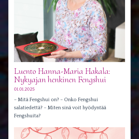
Luento Hanna-Maria Hakala:
Nykyajan henkinen Fengshui
01.01.2025
– Mitä Fengshui on? – Onko Fengshui
salatiedettä? – Miten sinä voit hyödyntää
Fengshuita?