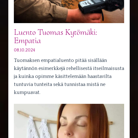
Luento Tuomas Kytömäki:
Empatia
08.10.2024
Tuomaksen empatialuento pitää sisällään
käytännön esimerkkejä rehellisestä itseilmaisusta
ja kuinka opimme käsittelemään haastavilta
tuntuvia tunteita sekä tunnistaa mistä ne
kumpuavat.