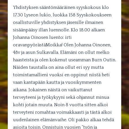
Yhdistyksen sääntömääräinen syyskokous klo
17.30 Lyseon lukio, luokka 158 Syyskokoukseen
osallistuville yhdistyksen jäsenille ilmainen
sisäänpääsy illan luennolle. Klo 18.00 alkaen
Johanna Oinosen luento: irti
oravanpyörästäMoikka! Olen Johanna Oinonen,
48v ja asun Sulkavalla. Elämäni on ollut melko
haasteista ja olen kokenut useamman Burn Outin.
Näiden taustalla on aina ollut eri syy mutta
toimintamallieni vuoksi en oppinut niistä heti
vaan kantapään kautta ja vuosikymmenten
aikana. Jokainen näistä on vaikuttanut
terveyteeni ja työkykyyni sekä ohjannut minua
kohti jotain muuta. Noin 8 vuotta sitten alkoi
terveyteni romahtaa voimakkaasti ja tästä alkoi
uudenlainen elämänvaihe. Oli pakko alkaa tehdä
asioita toisin. Onnistuin vuosien ”työn ja