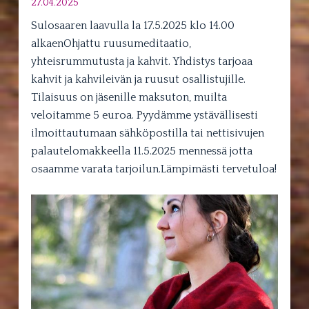
27.04.2025
Sulosaaren laavulla la 17.5.2025 klo 14.00
alkaenOhjattu ruusumeditaatio,
yhteisrummutusta ja kahvit. Yhdistys tarjoaa
kahvit ja kahvileivän ja ruusut osallistujille.
Tilaisuus on jäsenille maksuton, muilta
veloitamme 5 euroa. Pyydämme ystävällisesti
ilmoittautumaan sähköpostilla tai nettisivujen
palautelomakkeella 11.5.2025 mennessä jotta
osaamme varata tarjoilun.Lämpimästi tervetuloa!