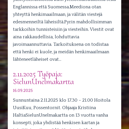
Englannissa että Suomessa.Meediona otan
yhteyttä henkimaailmaan, ja välitän viestejä
edesmenneiltä läheisiltä.Pyrin mahdollisimman
tarkkoihin tunnisteisiin ja viesteihin. Viestit ovat
aina rakkaudellisia, lohduttavia
javoimaannuttavia. Tarkoituksena on todistaa
että henki ei kuole, ja meidän henkimaailmaan
lähteneetläheiset ovat…
2.11.2025 Työpaja:
SielunUnelmakartta
16.09.2025
Sunnuntaina 2.11.2025 klo 17.30 – 21.00 Hoitola
UusiKuu, Possentornit. Ohjaaja Kristiina
HaltiaSielunUnelmakartta on 13 vuotta vanha
konsepti, joka yhdistää henkisen kartan ja