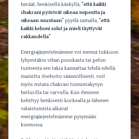
heräät, henkisellä käskyllä,
”että kaikki
chakrani pyörivät oikeaa nopeutta ja
oikeaan suuntaan”
pyydä samalla,
”että
kaikki kehoni solut ja mieli täyttyvät
rakkaudella”
Energiajärjestelmämme voi mennä tukkoon
lyhyestäkin vihan puuskasta tai pelon
tunteesta sen takia kannattaa tehdä edellä
mainittu itsehoito säännöllisesti, voit
myös mitata chakrasi toimintakyvyn
heilurilla tai varvulla. Kun ihminen
kehittyy henkisesti korkealla ja lähenee
valaistumista alkavat
energiajärjestelmämme pysymään
kunnossa.