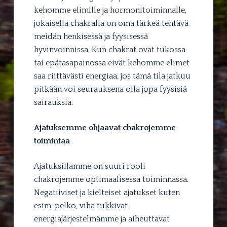
kehomme elimille ja hormonitoiminnalle,
jokaisella chakralla on oma tärkeä tehtävä
meidän henkisessä ja fyysisessä
hyvinvoinnissa. Kun chakrat ovat tukossa
tai epätasapainossa eivät kehomme elimet
saa riittävästi energiaa, jos tämä tila jatkuu
pitkään voi seurauksena olla jopa fyysisiä
sairauksia.
Ajatuksemme ohjaavat chakrojemme
toimintaa
Ajatuksillamme on suuri rooli
chakrojemme optimaalisessa toiminnassa.
Negatiiviset ja kielteiset ajatukset kuten
esim. pelko, viha tukkivat
energiajärjestelmämme ja aiheuttavat