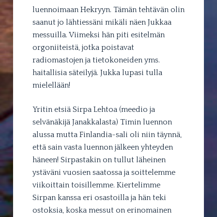
luennoimaan Hekryyn. Tämän tehtävän olin
saanut jo lähtiessäni mikäli näen Jukkaa
messuilla. Viimeksi hän piti esitelmän
orgoniiteistä, jotka poistavat
radiomastojen ja tietokoneiden yms.
haitallisia säteilyjä. Jukka lupasi tulla
mielellään!
Yritin etsiä Sirpa Lehtoa (meedio ja
selvänäkijä Janakkalasta) Timin luennon
alussa mutta Finlandia-sali oli niin täynnä,
että sain vasta luennon jälkeen yhteyden
häneen! Sirpastakin on tullut läheinen
ystäväni vuosien saatossa ja soittelemme
viikoittain toisillemme. Kiertelimme
Sirpan kanssa eri osastoilla ja hän teki
ostoksia, koska messut on erinomainen