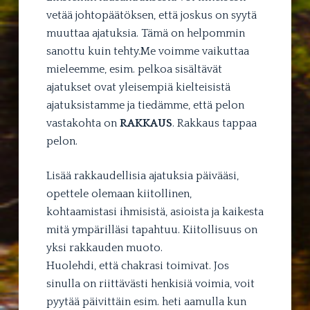
vetää johtopäätöksen, että joskus on syytä
muuttaa ajatuksia. Tämä on helpommin
sanottu kuin tehty.Me voimme vaikuttaa
mieleemme, esim. pelkoa sisältävät
ajatukset ovat yleisempiä kielteisistä
ajatuksistamme ja tiedämme, että pelon
vastakohta on
RAKKAUS
. Rakkaus tappaa
pelon.
Lisää rakkaudellisia ajatuksia päivääsi,
opettele olemaan kiitollinen,
kohtaamistasi ihmisistä, asioista ja kaikesta
mitä ympärilläsi tapahtuu. Kiitollisuus on
yksi rakkauden muoto.
Huolehdi, että chakrasi toimivat. Jos
sinulla on riittävästi henkisiä voimia, voit
pyytää päivittäin esim. heti aamulla kun