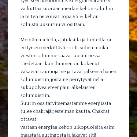
fyysiseen kehoomme. Energian värähtely
vaikuttaa suoraan meidän kehon soluihin
ja miten ne voivat. Jopa 95 % kehon
soluista uusiutuu vuosittain.
Meidän mielellä, ajatuksilla ja tunteilla on
erityisen merkittävä rooli, siihen minkä
viestin solumme saavat uusiutuessa.
Tiedetään, kun ihminen on kokenut
vakavia traumoja, ne jättävät jälkensä hänen
solumuistiin, josta ne periytyvät neljä
sukupolvea eteenpäin jälkeläisten
solumuistiin.
Suurin osa tarvitsemastamme energiasta
tulee chakrajärjestelmän kautta. Chakrat
ottavat
vastaan energiaa kehon ulkopuolelta esim.
maasta ja auringosta ja jakavat sitä