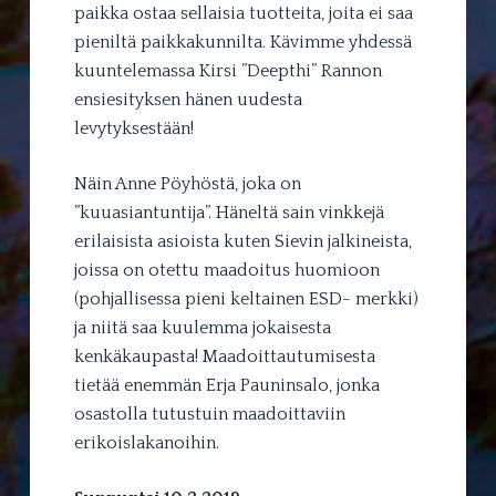
paikka ostaa sellaisia tuotteita, joita ei saa
pieniltä paikkakunnilta. Kävimme yhdessä
kuuntelemassa Kirsi ”Deepthi” Rannon
ensiesityksen hänen uudesta
levytyksestään!
Näin Anne Pöyhöstä, joka on
”kuuasiantuntija”. Häneltä sain vinkkejä
erilaisista asioista kuten Sievin jalkineista,
joissa on otettu maadoitus huomioon
(pohjallisessa pieni keltainen ESD- merkki)
ja niitä saa kuulemma jokaisesta
kenkäkaupasta! Maadoittautumisesta
tietää enemmän Erja Pauninsalo, jonka
osastolla tutustuin maadoittaviin
erikoislakanoihin.