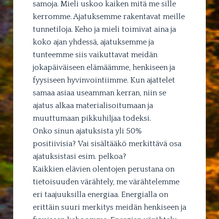
samoja. Mieli uskoo kaiken mitä me sille
kerromme. Ajatuksemme rakentavat meille
tunnetiloja. Keho ja mieli toimivat aina ja
koko ajan yhdessä, ajatuksemme ja
tunteemme siis vaikuttavat meidän
jokapäiväiseen elämäämme, henkiseen ja
fyysiseen hyvinvointiimme. Kun ajattelet
samaa asiaa useamman kerran, niin se
ajatus alkaa materialisoitumaan ja
muuttumaan pikkuhiljaa todeksi.
Onko sinun ajatuksista yli 50%
positiivisia? Vai sisältääkö merkittävä osa
ajatuksistasi esim. pelkoa?
Kaikkien elävien olentojen perustana on
tietoisuuden värähtely, me värähtelemme
eri taajuuksilla energiaa. Energialla on
erittäin suuri merkitys meidän henkiseen ja