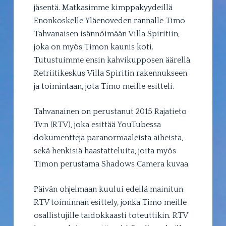
jäsentä. Matkasimme kimppakyydeillä
Enonkoskelle Yläenoveden rannalle Timo
Tahvanaisen isännöimään Villa Spiritiin,
joka on myös Timon kaunis koti.
Tutustuimme ensin kahvikupposen äärellä
Retriitikeskus Villa Spiritin rakennukseen
ja toimintaan, jota Timo meille esitteli.
Tahvanainen on perustanut 2015 Rajatieto
Tv:n (RTV), joka esittää YouTubessa
dokumentteja paranormaaleista aiheista,
sekä henkisiä haastatteluita, joita myös
Timon perustama Shadows Camera kuvaa.
Päivän ohjelmaan kuului edellä mainitun
RTV toiminnan esittely, jonka Timo meille
osallistujille taidokkaasti toteuttikin. RTV