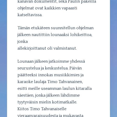
kanavan dokumentit, sekä Paulin pakeilla
ohjelmat ovat kaikkien vapaasti
katseltavissa.
Tämän etukäteen suunnitellun ohjelman
jälkeen nautittiin lounaaksi lohikeittoa,
jonka
allekirjoittanut oli valmistanut.
Lounaan jälkeen jatkoimme yhdessä
seurustelua ja keskustelua. Päivän
päätteeksi innokas musiikkimies ja
karaoke laulaja Timo Tahvanainen,
esitti meille useamman laulun kitaralla
säestäen, jonka jälkeen lähdimme
tyytyväisin mielin kotimatkalle.
Kiitos Timo Tahvanaiselle
vieraanvaraisuudesta ja mukavasta