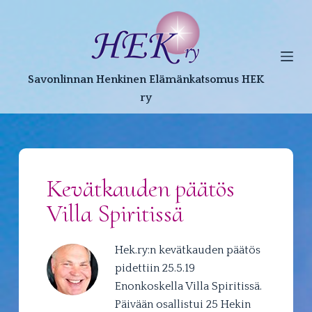
S
k
i
p
Savonlinnan Henkinen Elämänkatsomus HEK
t
ry
o
c
o
n
t
Kevätkauden päätös
e
Villa Spiritissä
n
t
Hek.ry:n kevätkauden päätös
pidettiin 25.5.19
Enonkoskella Villa Spiritissä.
Päivään osallistui 25 Hekin