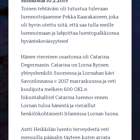
Sunnuntai 10.2.2019
Toinen tehtäväni oli tutustua tulevaan
luennoitsijaamme Pekka Kaarakaiseen, joka
oli hyvin otettu siitä, että saa tulla meille
luennoimaan ja lahjoittaa luentopalkkionsa
hyväntekeväisyyteen!
Hänen viereinen osastonsa oli Catarina
Degermanin. Catarina on Lorna Byrnen
yhteyshenkilö Suomessa ja Lornahan kävi
Savonlinnassa v. 2017 marraskuussa ja veti
kuulijoita melkein 600 OKL:n
liikuntahalliin! Catarina luennoi ennen
Lornan tuloa hänestä ja vieraillut
henkilökohtaisesti Irlannissa Lornan luona.
Antti Heikkilän luento terveydestä veti
messuilla pääsalin täyteen kuten arvata