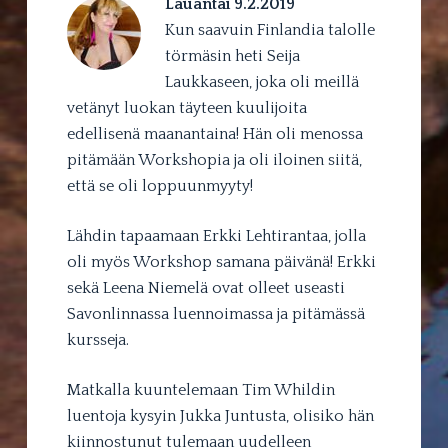
Lauantai 9.2.2019
Kun saavuin Finlandia talolle
törmäsin heti Seija
Laukkaseen, joka oli meillä
vetänyt luokan täyteen kuulijoita
edellisenä maanantaina! Hän oli menossa
pitämään Workshopia ja oli iloinen siitä,
että se oli loppuunmyyty!
Lähdin tapaamaan Erkki Lehtirantaa, jolla
oli myös Workshop samana päivänä! Erkki
sekä Leena Niemelä ovat olleet useasti
Savonlinnassa luennoimassa ja pitämässä
kursseja.
Matkalla kuuntelemaan Tim Whildin
luentoja kysyin Jukka Juntusta, olisiko hän
kiinnostunut tulemaan uudelleen