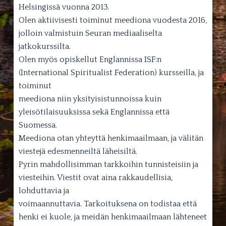
Helsingissä vuonna 2013.
Olen aktiivisesti toiminut meediona vuodesta 2016,
jolloin valmistuin Seuran mediaaliselta
jatkokurssilta.
Olen myös opiskellut Englannissa ISF:n
(International Spiritualist Federation) kursseilla, ja
toiminut
meediona niin yksityisistunnoissa kuin
yleisötilaisuuksissa sekä Englannissa että
Suomessa.
Meediona otan yhteyttä henkimaailmaan, ja välitän
viestejä edesmenneiltä läheisiltä.
Pyrin mahdollisimman tarkkoihin tunnisteisiin ja
viesteihin. Viestit ovat aina rakkaudellisia,
lohduttavia ja
voimaannuttavia. Tarkoituksena on todistaa että
henki ei kuole, ja meidän henkimaailmaan lähteneet