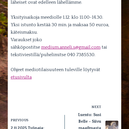
läheiset ovat edelleen lähellämme.
Yksityisaikoja meediolle 1.12. klo 11.00-14.30.
Yksi istunto kestää 30 min. ja maksaa 50 euroa,
käteismaksu.
Varaukset joko
sähköpostitse
medium.anneli.s@gmail.com
tai
tekstiviestillä/puhelimitse 040 7385530.
Ohjeet mediotilaisuuteen tuleville löytyvät
etusivulta
NEXT
Luento: Susi
PREVIOUS
Belle – Siivu
2.11.2025 Työpaja:
maailmasta