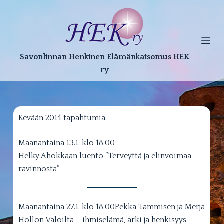
S
k
i
p
Savonlinnan Henkinen Elämänkatsomus HEK
t
ry
o
c
o
n
Kevään 2014 tapahtumia:
t
e
Maanantaina 13.1. klo 18.00
n
Helky Ahokkaan luento ”Terveyttä ja elinvoimaa
t
ravinnosta”
Maanantaina 27.1. klo 18.00Pekka Tammisen ja Merja
Hollon Valoilta – ihmiselämä, arki ja henkisyys.