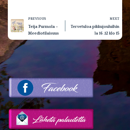
PREVIOUS
NEXT
Teija Purmola –
Tervetuloa pikkujouluihin
Meediotilaisuus
la 16 .12 klo 15