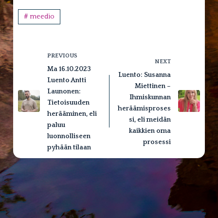
# meedio
PREVIOUS
NEXT
Ma 16.10.2023
Luento: Susanna
Luento Antti
Miettinen –
Launonen:
Ihmiskunnan
Tietoisuuden
heräämisproses
herääminen, eli
si, eli meidän
paluu
kaikkien oma
luonnolliseen
prosessi
pyhään tilaan