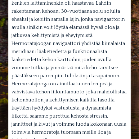
kenkien laittaminenkin oli haastavaa. Lähdin
rakentamaan kehoani 30-vuotiaana solu solulta
eheäksi ja kehitin samalla lajin, jonka navigaattorin
avulla sinäkin voit löytää elämässä hyvää oloa ja
jatkuvaa kehittymistä ja eheytymistä.
Hermoratajoogan navigaattori yhdistää kiinalaista
meridiaani lääketiedettä ja funktionaalista
lääketiedettä kehon karttoihin, joiden avulla
voimme tutkia ja ymmärtää mitä keho tarvitsee
päästäkseen parempiin tuloksiin ja tasapainoon.
Hermoratajooga on ainutlaatuinen lempeä ja
vahvistava kehon liikuntamuoto, joka mahdollistaa
kehonhuollon ja kehittymisen kaikilla tasoilla
käyttäen hyödyksi vastustusta ja dynaamista
liikettä, saamme purettua kehosta stressin,
jännitteet ja kivut ja voimme luoda kokonaan uusia
toimivia hermoratoja tuomaan meille iloa ja