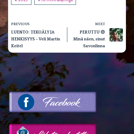
# 2023
# hermoratajooga
PREVIOUS
NEXT
LUENTO: TEKOÄLY JA
PERUTTU 😔
HENKISYYS – Veli Martin
Minä näen, sinut
Keitel
Savonlinna