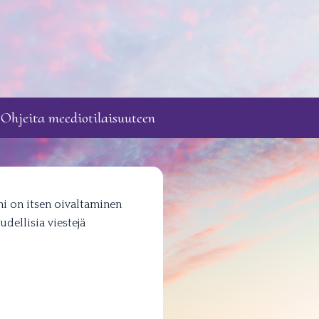
Ohjeita meediotilaisuuteen
ni on itsen oivaltaminen
dellisia viestejä