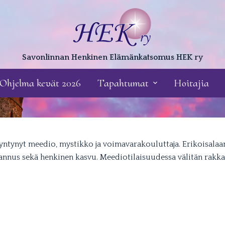
Savonlinnan Henkinen Elämänkatsomus HEK ry
Ohjelma kevät 2026
Tapahtumat
Hoitajia
yntynyt meedio, mystikko ja voimavarakouluttaja. Erikoisalaa
nnus sekä henkinen kasvu. Meediotilaisuudessa välitän rakkau