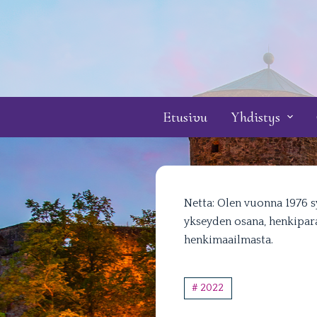
S
k
i
p
t
o
Etusivu
Yhdistys
c
o
n
t
e
Netta: Olen vuonna 1976 s
n
ykseyden osana, henkipara
t
henkimaailmasta.
# 2022